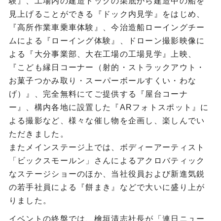
験』、工場内の建造ドックの渠底から建造中の船を
見上げることができる『ドック内見学』をはじめ、
『高所作業車乗車体験』、今治造船ローイングチー
ムによる『ローイング体験』、ドローン撮影映像に
よる『大分事業部、大在工場の工場見学』上映、
『こども縁日コーナー（射的・ストラックアウト・
お菓子つかみ取り・スーパーボールすくい・わな
げ）』、完全無料にてご提供する『屋台コーナ
ー』、構内各地に設置した『ARフォトスポット』に
よる撮影など、様々な催し物を企画し、楽しんでい
ただきました。
またメインステージ上では、ボディーアーティスト
「ビックスモールン」さんによるアクロバティック
なステージショーのほか、当社役員および新進気鋭
の若手社員による『餅まき』などで大いに盛り上が
りました。
イベントの終盤では、檜垣清志社長が「連日ニュー