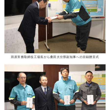
田原常務取締役工場長から桑田大分県副知事への目録贈呈式